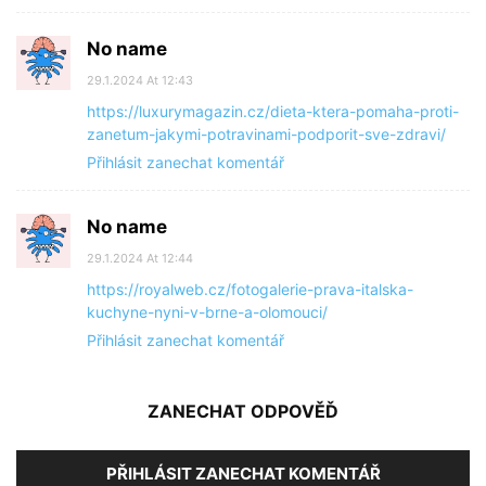
No name
29.1.2024 At 12:43
https://luxurymagazin.cz/dieta-ktera-pomaha-proti-
zanetum-jakymi-potravinami-podporit-sve-zdravi/
Přihlásit zanechat komentář
No name
29.1.2024 At 12:44
https://royalweb.cz/fotogalerie-prava-italska-
kuchyne-nyni-v-brne-a-olomouci/
Přihlásit zanechat komentář
ZANECHAT ODPOVĚĎ
PŘIHLÁSIT ZANECHAT KOMENTÁŘ