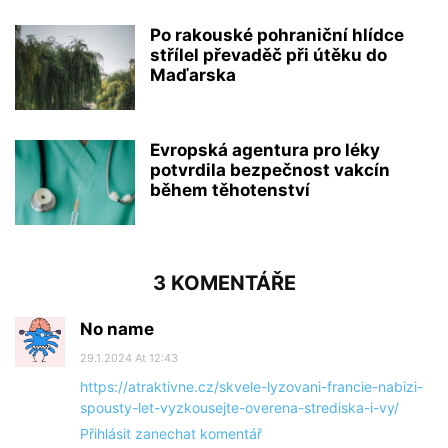
Po rakouské pohraniční hlídce
střílel převaděč při útěku do
Maďarska
Evropská agentura pro léky
potvrdila bezpečnost vakcín
během těhotenství
3 KOMENTÁŘE
No name
29.1.2024 At 12:43
https://atraktivne.cz/skvele-lyzovani-francie-nabizi-
spousty-let-vyzkousejte-overena-strediska-i-vy/
Přihlásit zanechat komentář