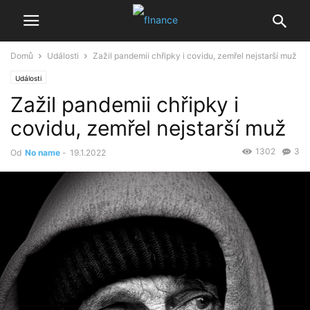
Domů
Události
Zažil pandemii chřipky i covidu, zemřel nejstarší muž
Události
Zažil pandemii chřipky i
covidu, zemřel nejstarší muž
1302
3
Od
No name
-
19.1.2022