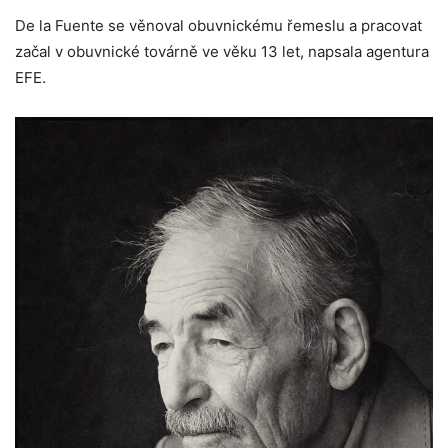
De la Fuente se věnoval obuvnickému řemeslu a pracovat
začal v obuvnické továrně ve věku 13 let, napsala agentura
EFE.