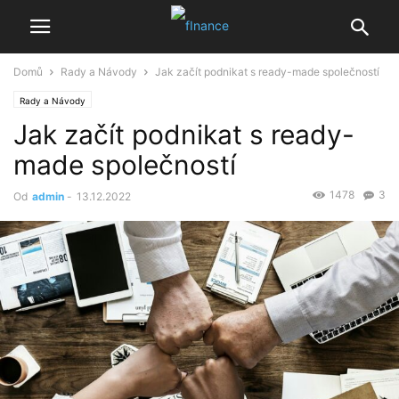
Domů
Rady a Návody
Jak začít podnikat s ready-made společností
Rady a Návody
Jak začít podnikat s ready-
made společností
1478
3
Od
admin
-
13.12.2022