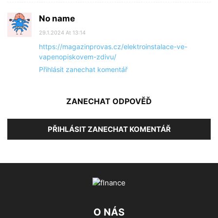
No name
29.1.2024 At 13:14
https://magazinprovas.cz/elektroinstalace-ve-
vapenopiskovem-zdivu/
Přihlásit zanechat komentář
ZANECHAT ODPOVĚĎ
PŘIHLÁSIT ZANECHAT KOMENTÁŘ
O NÁS