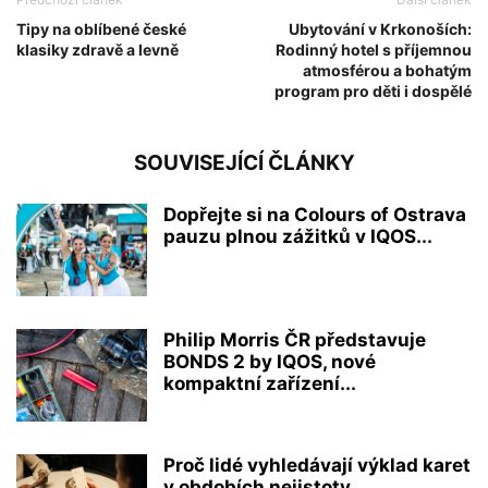
Tipy na oblíbené české
Ubytování v Krkonoších:
klasiky zdravě a levně
Rodinný hotel s příjemnou
atmosférou a bohatým
program pro děti i dospělé
SOUVISEJÍCÍ ČLÁNKY
Dopřejte si na Colours of Ostrava
pauzu plnou zážitků v IQOS...
Philip Morris ČR představuje
BONDS 2 by IQOS, nové
kompaktní zařízení...
Proč lidé vyhledávají výklad karet
v obdobích nejistoty