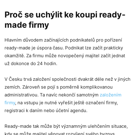
Proč se uchýlit ke koupi ready-
made firmy
Hlavním důvodem začínajících podnikatelů pro pořízení
ready-made je úspora času. Podnikat lze začít prakticky
okamžitě. Za firmu může novopečený majitel začít jednat
už dokonce do 24 hodin.
V Česku trvá založení společnosti dvakrát déle než v jiných
zemích. Zároveň se pojí s poměrně komplikovanou
administrativou. Ta navíc nekončí samotným
založením
firmy
, na vstupu je nutné vyřešit ještě označení firmy,
registraci k daním nebo účetní agendu.
Ready-made tak může být významným ulehčením situace,
kdy se může majitel věnovat rozvíjení svého byznys