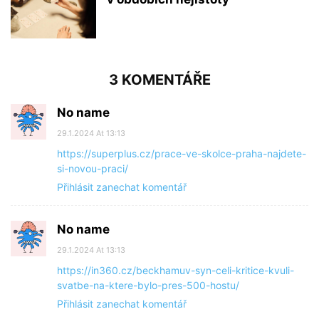
3 KOMENTÁŘE
No name
29.1.2024 At 13:13
https://superplus.cz/prace-ve-skolce-praha-najdete-
si-novou-praci/
Přihlásit zanechat komentář
No name
29.1.2024 At 13:13
https://in360.cz/beckhamuv-syn-celi-kritice-kvuli-
svatbe-na-ktere-bylo-pres-500-hostu/
Přihlásit zanechat komentář